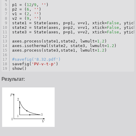
4
5
p1 = (
12
/
9
, 
''
)
6
p2 = (
6
, 
''
)
7
v1 = (
2
, 
''
)
8
v2 = (
9
, 
''
)
9
state1 = State(axes, p=p1, v=v1, xtick=
False
, ytick
10
state2 = State(axes, p=p2, v=v1, xtick=
False
, ytick
11
state3 = State(axes, p=p1, v=v2, xtick=
False
, ytick
12
13
axes.process(state1,state2, lwmult=
1.2
)
14
axes.isothermal(state2, state3, lwmult=
1.2
)
15
axes.process(state3,state1, lwmult=
1.2
)
16
17
#savefig('8.32.pdf')
18
savefig(
'PV-v-t-p'
)
19
show()
Результат: