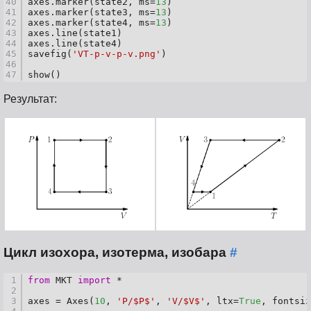
40
axes.marker(state2, ms=
13
)
41
axes.marker(state3, ms=
13
)
42
axes.marker(state4, ms=
13
)
43
axes.line(state1)
44
axes.line(state4)
45
savefig(
'VT-p-v-p-v.png'
)
46
47
show()
Результат:
Цикл изохора, изотерма, изобара
#
1
from
 MKT 
import
 *
2
3
axes = Axes(
10
, 
'P/$P$'
, 
'V/$V$'
, ltx=
True
, fontsiz