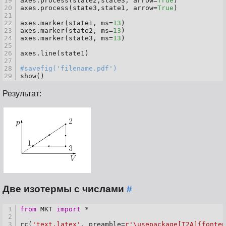
19
axes.process(state2,state3, arrow=
True
)
20
axes.process(state3,state1, arrow=
True
)
21
22
axes.marker(state1, ms=
13
)
23
axes.marker(state2, ms=
13
)
24
axes.marker(state3, ms=
13
)
25
26
axes.line(state1)
27
28
#savefig('filename.pdf')
29
show()
Результат:
Две изотермы с числами
#
1
from
 MKT 
import
 *
2
3
rc(
'text.latex'
, preamble=
r'\usepackage[T2A]{fonten