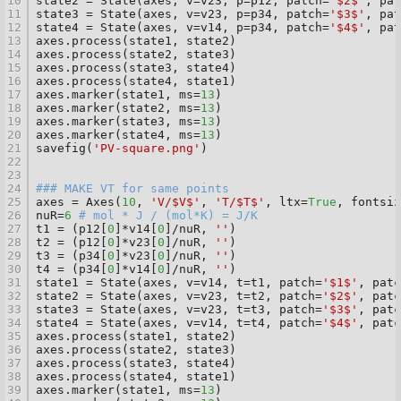
10
state2 = State(axes, v=v23, p=p12, patch=
'$2$'
, pat
11
state3 = State(axes, v=v23, p=p34, patch=
'$3$'
, pat
12
state4 = State(axes, v=v14, p=p34, patch=
'$4$'
, pat
13
axes.process(state1, state2)
14
axes.process(state2, state3)
15
axes.process(state3, state4)
16
axes.process(state4, state1)
17
axes.marker(state1, ms=
13
)
18
axes.marker(state2, ms=
13
)
19
axes.marker(state3, ms=
13
)
20
axes.marker(state4, ms=
13
)
21
savefig(
'PV-square.png'
)
22
23
24
### MAKE VT for same points
25
axes = Axes(
10
, 
'V/$V$'
, 
'T/$T$'
, ltx=
True
, fontsiz
26
nuR=
6
# mol * J / (mol*K) = J/K
27
t1 = (p12[
0
]*v14[
0
]/nuR, 
''
)
28
t2 = (p12[
0
]*v23[
0
]/nuR, 
''
)
29
t3 = (p34[
0
]*v23[
0
]/nuR, 
''
)
30
t4 = (p34[
0
]*v14[
0
]/nuR, 
''
)
31
state1 = State(axes, v=v14, t=t1, patch=
'$1$'
, patc
32
state2 = State(axes, v=v23, t=t2, patch=
'$2$'
, patc
33
state3 = State(axes, v=v23, t=t3, patch=
'$3$'
, patc
34
state4 = State(axes, v=v14, t=t4, patch=
'$4$'
, patc
35
axes.process(state1, state2)
36
axes.process(state2, state3)
37
axes.process(state3, state4)
38
axes.process(state4, state1)
39
axes.marker(state1, ms=
13
)