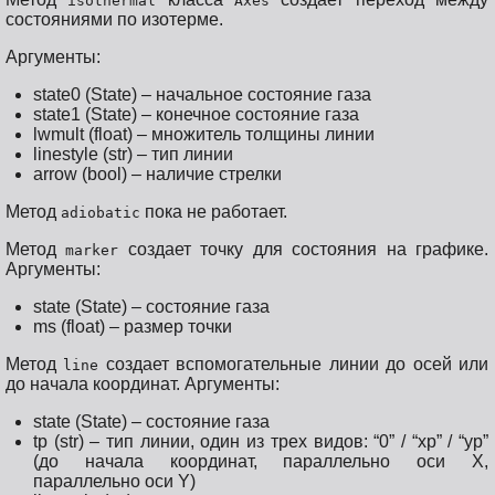
isothermal
Axes
состояниями по изотерме.
Аргументы:
state0 (State) – начальное состояние газа
state1 (State) – конечное состояние газа
lwmult (float) – множитель толщины линии
linestyle (str) – тип линии
arrow (bool) – наличие стрелки
Метод
пока не работает.
adiobatic
Метод
создает точку для состояния на графике.
marker
Аргументы:
state (State) – состояние газа
ms (float) – размер точки
Метод
создает вспомогательные линии до осей или
line
до начала координат. Аргументы:
state (State) – состояние газа
tp (str) – тип линии, один из трех видов: “0” / “xp” / “yp”
(до начала координат, параллельно оси X,
параллельно оси Y)