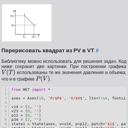
Перерисовать квадрат из PV в VT
#
Библиотеку можно использовать для решения задач. Код
ниже сохранит две картинки. При построении графика
использованы те же значения давления и объема,
что и в графике
.
1
from
 MKT 
import
 *
2
3
axes = Axes(
10
, 
'P/$P$'
, 
'V/$V$'
, ltx=
True
, fontsiz
4
5
v14 = (
2
, 
''
)
6
v23 = (
8
, 
''
)
7
p12 = (
8
, 
''
)
8
p34 = (
2
, 
''
)
9
state1 = State(axes, v=v14, p=p12, patch=
'$1$'
, pat