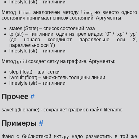
linestyle (str) – тип линии
Метод
аналогичен методу
, но вместо одного
lines
line
состояния принимает список состояний. Аргументы:
states (State) – список состояний газа
tp (str) – тип линии, один из трех видов: “0” / “xp” / “yp”
(до начала координат, параллельно оси X,
параллельно оси Y)
linestyle (str) – тип линии
Метод
создает сетку на графике. Аргументы:
grid
step (float) – шаг сетки
lwmult (float) – множитель толщины линии
linestyle (str) – тип линии
Прочее
#
savefig(filename) - сохраняет график в файл filename
Примеры
#
Файл с библиотекой
надо разместить в той же
MKT.py