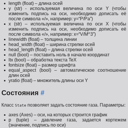
length (float) – длина осей
y (str) - используемая величина по оси Y (чтобы
изменить подпись на оси, необходимо дописать её
после символа «/», например: y=“P/Pa”)
x (str) – используемая величина по оси Х (чтобы
изменить подпись на оси, необходимо дописать её
после символа «/», например: x=“V/M^3”)
linewidth (float) – толщина линии
head_width (float) – ширина стрелки осей
head_length (float) – длина стрелки осей
null (bool) – поставить ноль в начало координат
ltx (bool) – обработка текста TeX
fontsize (float) – размер шрифта
equal_aspect (bool) – автоматическое соотношение
длин осей
yratio (float) – множитель длины оси Y
Состояния
#
Класс
позволяет задать состояние газа. Параметры:
State
axes (Axes) – оси, на которых строится график
p (tuple) – давление газа, задается кортежем
(значение, подпись по оси)