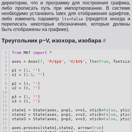
директории, что и программу для построения графика,
либо прописать путь при импортировании. В системе
необходимо установить latex для отображения шрифтов,
либо изменить параметр
(придется иногда и
ltx=False
переписать некоторые обозначения, которые должны
быть отображены на графике).
Треугольник p~V, изохора, изобара
#
1
from
 MKT 
import
 *
2
3
axes = Axes(
7
, 
'P/$p$'
, 
'V/$V$'
, ltx=
True
, fontsize
4
5
p1 = (
1
, 
''
)
6
v1 = (
1.5
, 
''
)
7
8
p2 = (
4
, 
''
)
9
v2 = (
6
, 
''
)
10
11
p3 = (
1
, 
''
)
12
v3 = (
6
, 
''
)
13
14
state1 = State(axes, p=p1, v=v1, xtick=
False
, ytick
15
state2 = State(axes, p=p2, v=v2, xtick=
False
, ytick
16
state3 = State(axes, p=p3, v=v3, xtick=
False
, ytick
17
18
axes.process(state1,state2, arrow=
True
)