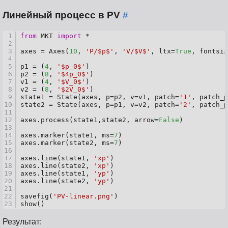
Линейный процесс в PV
#
1
from
 MKT 
import
 *
2
3
axes = Axes(
10
, 
'P/$p$'
, 
'V/$V$'
, ltx=
True
, fontsiz
4
5
p1 = (
4
, 
'$p_0$'
)
6
p2 = (
8
, 
'$4p_0$'
)
7
v1 = (
4
, 
'$V_0$'
)
8
v2 = (
8
, 
'$2V_0$'
)
9
state1 = State(axes, p=p2, v=v1, patch=
'1'
, patch_p
10
state2 = State(axes, p=p1, v=v2, patch=
'2'
, patch_p
11
12
axes.process(state1,state2, arrow=
False
)
13
14
axes.marker(state1, ms=
7
)
15
axes.marker(state2, ms=
7
)
16
17
axes.line(state1, 
'xp'
)
18
axes.line(state2, 
'xp'
)
19
axes.line(state1, 
'yp'
)
20
axes.line(state2, 
'yp'
)
21
22
savefig(
'PV-linear.png'
)
23
show()
Результат: