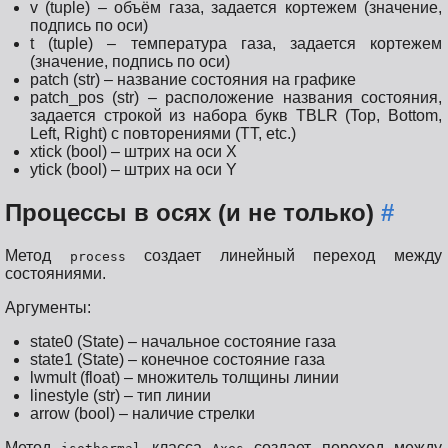
v (tuple) – объём газа, задается кортежем (значение,
подпись по оси)
t (tuple) – температура газа, задается кортежем
(значение, подпись по оси)
patch (str) – название состояния на графике
patch_pos (str) – расположение названия состояния,
задается строкой из набора букв TBLR (Top, Bottom,
Left, Right) с повторениями (TT, etc.)
xtick (bool) – штрих на оси X
ytick (bool) – штрих на оси Y
Процессы в осях (и не только)
#
Метод
создает линейный переход между
process
состояниями.
Аргументы:
state0 (State) – начальное состояние газа
state1 (State) – конечное состояние газа
lwmult (float) – множитель толщины линии
linestyle (str) – тип линии
arrow (bool) – наличие стрелки
Метод
класса
создает переход между