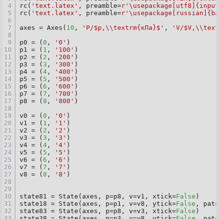
4
rc(
'text.latex'
, preamble=
r'\usepackage[utf8]{input
5
rc(
'text.latex'
, preamble=
r'\usepackage[russian]{ba
6
7
axes = Axes(
10
, 
'P/$p,\\textrm{кПа}$'
, 
'V/$V,\\text
8
9
p0 = (
0
, 
'0'
)
10
p1 = (
1
, 
'100'
)
11
p2 = (
2
, 
'200'
)
12
p3 = (
3
, 
'300'
)
13
p4 = (
4
, 
'400'
)
14
p5 = (
5
, 
'500'
)
15
p6 = (
6
, 
'600'
)
16
p7 = (
7
, 
'700'
)
17
p8 = (
8
, 
'800'
)
18
19
v0 = (
0
, 
'0'
)
20
v1 = (
1
, 
'1'
)
21
v2 = (
2
, 
'2'
)
22
v3 = (
3
, 
'3'
)
23
v4 = (
4
, 
'4'
)
24
v5 = (
5
, 
'5'
)
25
v6 = (
6
, 
'6'
)
26
v7 = (
7
, 
'7'
)
27
v8 = (
8
, 
'8'
)
28
29
30
state81 = State(axes, p=p8, v=v1, xtick=
False
)
31
state18 = State(axes, p=p1, v=v8, ytick=
False
, patc
32
state83 = State(axes, p=p8, v=v3, xtick=
False
)
33
state38 = State(axes, p=p3, v=v8, ytick=
False
, patc