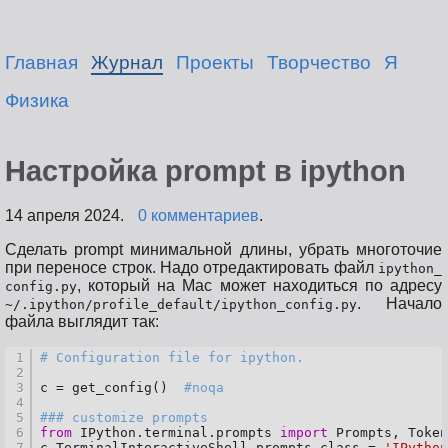
Главная
Журнал
Проекты
Творчество
Я
Физика
Настройка prompt в ipython
14 апреля 2024.
0 комментариев
.
Сделать prompt минимальной длины, убрать многоточие
при переносе строк. Надо отредактировать файл
ipython_
, который на Mac может находиться по адресу
config.py
. Начало
~/.ipython/profile_default/ipython_config.py
файла выглядит так:
1
# Configuration file for ipython.
2
3
c = get_config()  
#noqa
4
5
### customize prompts
6
from
 IPython.terminal.prompts 
import
 Prompts, Token
7
c.TerminalInteractiveShell.prompts_class = 
'IPython