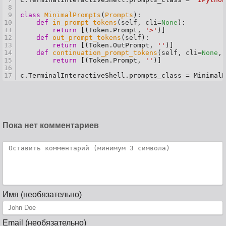
8
9
class
MinimalPrompts
(
Prompts
):
10
def
in_prompt_tokens
(
self, cli=
None
):
11
return
 [(Token.Prompt, 
'>'
)]
12
def
out_prompt_tokens
(
self
):
13
return
 [(Token.OutPrompt, 
''
)]
14
def
continuation_prompt_tokens
(
self, cli=
None
, 
15
return
 [(Token.Prompt, 
''
)]
16
17
c.TerminalInteractiveShell.prompts_class = MinimalP
Пока нет комментариев
Имя (необязательно)
Email (необязательно)