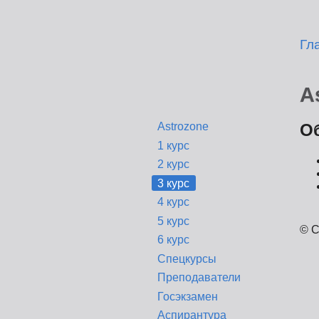
Гл
A
Astrozone
О
1 курс
2 курс
3 курс
4 курс
5 курс
© С
6 курс
Спецкурсы
Преподаватели
Госэкзамен
Аспирантура