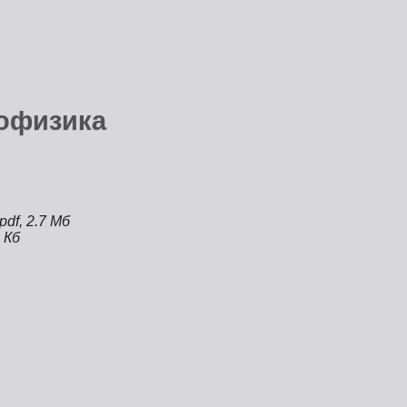
рофизика
pdf, 2.7 Мб
8 Кб