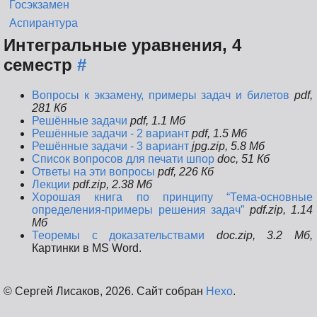
Госэкзамен
Аспирантура
Интегральные уравнения, 4
семестр
#
Вопросы к экзамену, примеры задач и билетов
pdf,
281 Кб
Решённые задачи
pdf, 1.1 Мб
Решённые задачи - 2 вариант
pdf, 1.5 Мб
Решённые задачи - 3 вариант
jpg.zip, 5.8 Мб
Список вопросов для печати шпор
doc, 51 Кб
Ответы на эти вопросы
pdf, 226 Кб
Лекции
pdf.zip, 2.38 Mб
Хорошая книга по принципу “Тема-основные
определения-примеры решения задач”
pdf.zip, 1.14
Mб
Теоремы с доказательствами
doc.zip, 3.2 Mб,
Картинки в MS Word.
© Сергей Лисаков, 2026. Сайт собран
Hexo
.